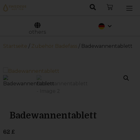
Nederlands
Svenska
others
Startseite
/
Zubehör Badefass
/ Badewannentablett
Badewannentablett
62
£