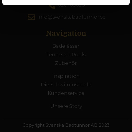
026-103028
info@svenskabadtunnor.se
Navigation
Badefässer
Terrassen-Pools
Zubehör
Inspiration
Die Schwimmschule
Kundenservice
Unsere Story
Copyright Svenska Badtunnor AB 2023