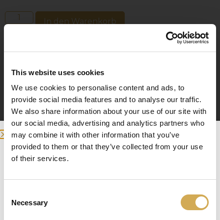
In den Warenkorb
Stellen Sie das Badewannentablett in die Mitte Ihrer
This website uses cookies
Wanne und lassen Sie es zu einem Platz für Ihr
Lieblingsgetränk, leckere Snacks und alles andere
We use cookies to personalise content and ads, to
werden, was Sie sich wünschen.
provide social media features and to analyse our traffic.
Verwöhnen Sie sich in den Momenten der
We also share information about your use of our site with
Entspannung in der Wanne mit einem zusätzlichen
our social media, advertising and analytics partners who
Hauch von Luxus.
may combine it with other information that you’ve
Mit dem gleichen Eisenvitriol behandelt wie die
provided to them or that they’ve collected from your use
we detected you are at , continue ?
Badewanne.
of their services.
Abmessungen: 93×27 cm
Enter your delivery location
Consent
Deliver to:
Necessary
Selection