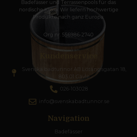
Badefässer und Terrassenpools für das
nordische Klima. Wir liefern hochwertige
Produkte nach ganz Europa.
Org nr. 556986-2740
Kundenservice
Svenska badtunnor AB Lötängsgatan 18,
803 01 Gävle
026-103028
info@svenskabadtunnor.se
Navigation
Badefässer