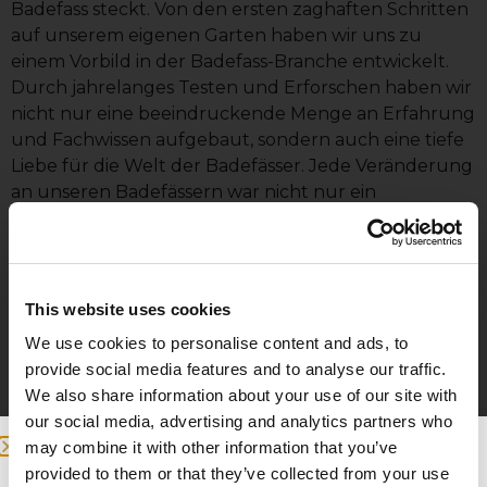
Badefass steckt. Von den ersten zaghaften Schritten
auf unserem eigenen Garten haben wir uns zu
einem Vorbild in der Badefass-Branche entwickelt.
Durch jahrelanges Testen und Erforschen haben wir
nicht nur eine beeindruckende Menge an Erfahrung
und Fachwissen aufgebaut, sondern auch eine tiefe
Liebe für die Welt der Badefässer. Jede Veränderung
an unseren Badefässern war nicht nur ein
Vergnügen, sondern auch ein Lernprozess, der unser
Wissen und unsere Leidenschaft geprägt hat.
Heute sind wir stolz auf unsere eigene
This website uses cookies
Produktionsstätte in Gävle, wo jedes Badefass, das
wir herstellen, das Ergebnis einer sorgfältigen
We use cookies to personalise content and ads, to
Produktentwicklung und echter Kenntnisse ist.
provide social media features and to analyse our traffic.
Unsere Produktion wächst mit der steigenden
We also share information about your use of our site with
Nachfrage, aber unabhängig von der Größe gehen
our social media, advertising and analytics partners who
wir niemals Kompromisse bei der sorgfältigen
may combine it with other information that you’ve
handwerklichen Arbeit ein, die im Mittelpunkt
provided to them or that they’ve collected from your use