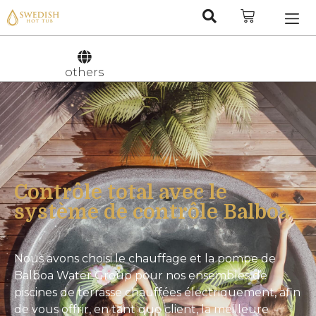
Nederlan
Svenska
others
Contrôle total avec le
système de contrôle Balboa
Nous avons choisi le chauffage et la pompe de
Balboa Water Group
pour nos ensembles de
piscines de terrasse chauffées électriquement, afin
de vous offrir, en tant que client, la meilleure