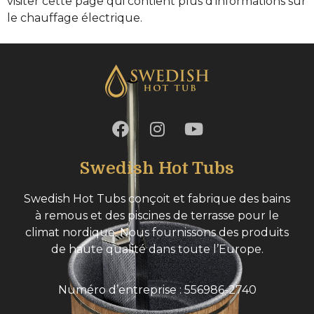
visiter cette page qui contient plus d’informations sur
le chauffage électrique.
Swedish Hot Tubs
Swedish Hot Tubs conçoit et fabrique des bains
à remous et des piscines de terrasse pour le
climat nordique. Nous fournissons des produits
de haute qualité dans toute l’Europe.
Numéro d’entreprise : 556986-2740