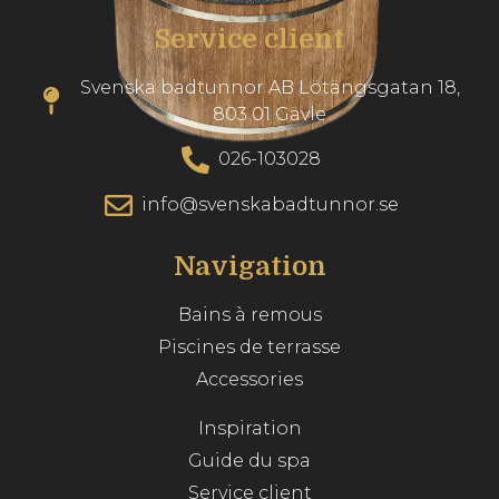
Service client
Svenska badtunnor AB Lötängsgatan 18,
803 01 Gävle
026-103028
info@svenskabadtunnor.se
Navigation
Bains à remous
Piscines de terrasse
Accessories
Inspiration
Guide du spa
Service client