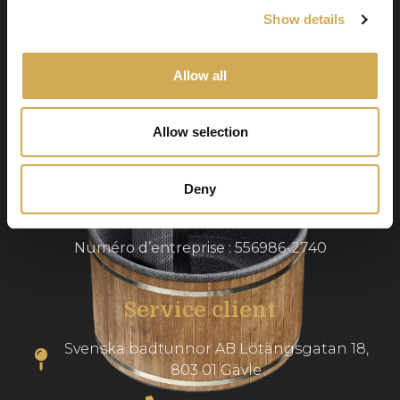
Show details
Allow all
Swedish Hot Tubs
Swedish Hot Tubs conçoit et fabrique des bains
Allow selection
à remous et des piscines de terrasse pour le
climat nordique. Nous fournissons des produits
Deny
de haute qualité dans toute l’Europe.
Numéro d’entreprise : 556986-2740
Service client
Svenska badtunnor AB Lötängsgatan 18,
803 01 Gävle