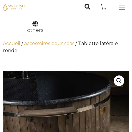
Nederlan
Svenska
others
Accueil
/
accessoires pour spas
/ Tablette latérale
ronde