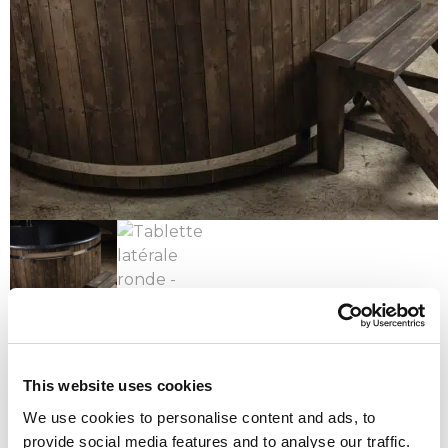
This website uses cookies
Tablette latérale ronde
We use cookies to personalise content and ads, to
Side shelf for models Classic / Prime / Easy
provide social media features and to analyse our traffic.