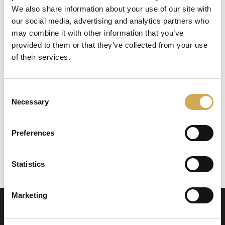
We also share information about your use of our site with
our social media, advertising and analytics partners who
may combine it with other information that you’ve
provided to them or that they’ve collected from your use
50
£
of their services.
Ajouter au panier
Consent
Necessary
Selection
Une tablette latérale élégante en Thermowood,
Preferences
parfaite pour les boissons et les serviettes.
Se monte facilement sur le côté du bain à remous
Statistics
avec deux supports et les vis incluses.
Marketing