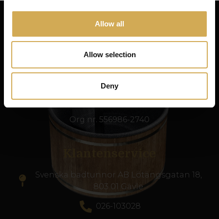
Allow all
Swedish Hot Tubs
Allow selection
Swedish Hot Tubs ontwerpt en produceert hot
tubs en terrasbaden voor het Scandinavische
klimaat. We leveren producten van hoge
Deny
kwaliteit in heel Europa.
Org nr. 556986-2740
Klantenservice
Svenska badtunnor AB Lötängsgatan 18,
803 01 Gävle
026-103028