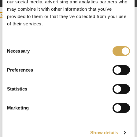
our social media, advertising and analytics partners who
may combine it with other information that you’ve
provided to them or that they’ve collected from your use
of their services.
Reserveonderdelen garantievragen of
Enter your delivery location
transportschade
Deliver to:
Consent
Necessary
Selection
Preferences
Andere vragen
Select your country/region and we will
Statistics
show you the items being sent to you.
Marketing
Close
Ok
Show details