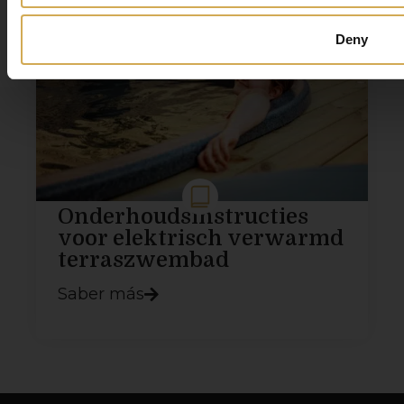
Deny
Onderhoudsinstructies
voor elektrisch verwarmd
terraszwembad
Saber más