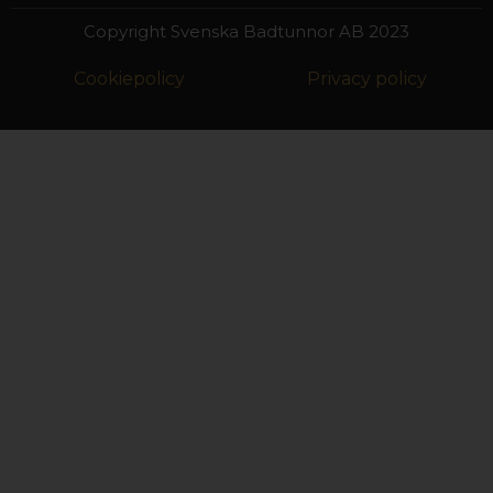
Copyright Svenska Badtunnor AB 2023
Cookiepolicy
Privacy policy