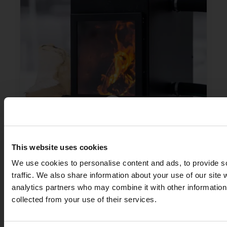
Onderhoudstips voor
houtgestookte en
gasverwarmde
This website uses cookies
terrassenzwembaden
We use cookies to personalise content and ads, to provide s
Saber más
traffic. We also share information about your use of our site 
analytics partners who may combine it with other information 
collected from your use of their services.
Enter your delivery