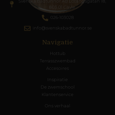
Svenska badtunnor AB Lötängsgatan 18,
803 01 Gävle
026-103028
info@svenskabadtunnor.se
Navigatie
Hottub
Terrasszwembad
Accesoires
Inspiratie
De zwemschool
Klantenservice
Ons verhaal