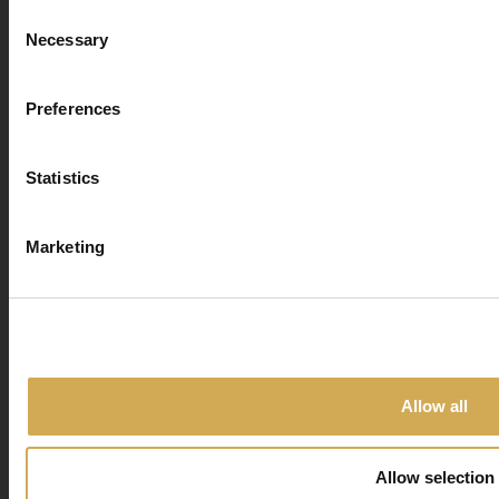
Consent
Necessary
Selection
Deliver to:
Preferences
Statistics
Select your country/region
show you the items being 
Marketing
Volledige controle met
Balboa
Close
Saber más
Allow all
Allow selection