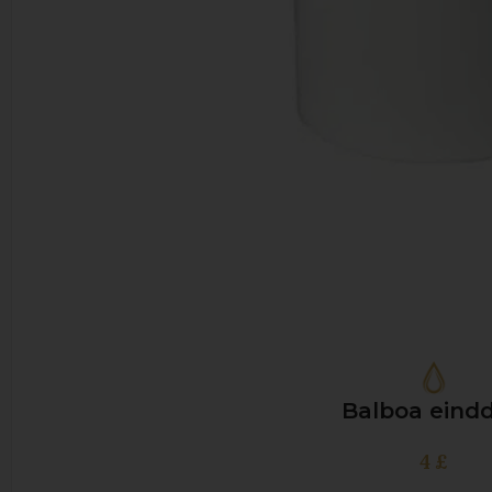
Balboa eind
4
£