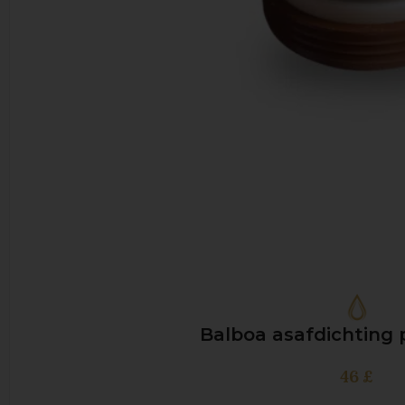
Balboa asafdichtin
46
£