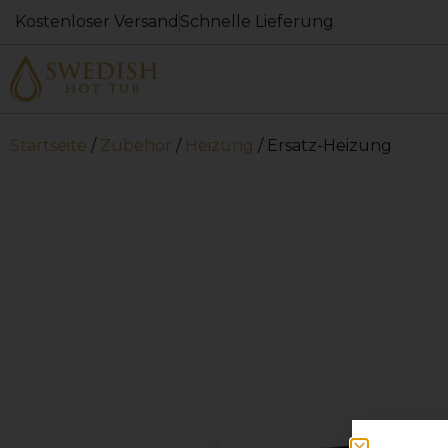
Kostenloser Versand
Schnelle Lieferung
Startseite
/
Zubehör
/
Heizung
/ Ersatz-Heizung