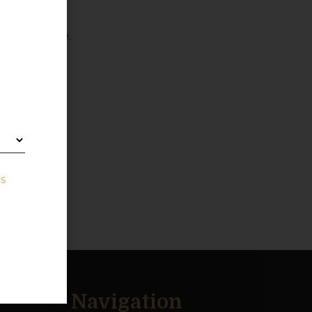
-Heizspirale.
s
Navigation