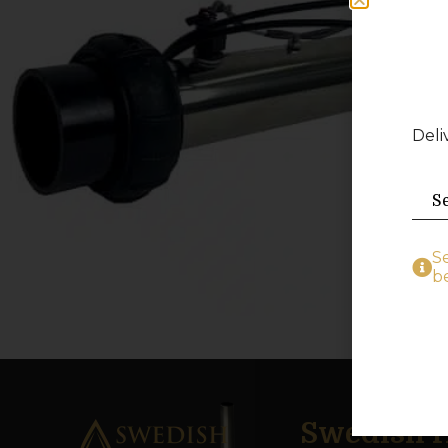
Deli
S
be
Swedish H