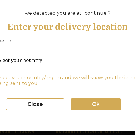
Marke: Balboa
we detected you are at , continue ?
Ersatzheizung für Balboa 3kW mit Titan
Enter your delivery location
3kW
Länge 381 mm (ohne Kupplungen)
ver to:
Heizgerät 3.0 kW TI/M7 Bolzen 2×2
Artikel Nr.: 55626
elect your country/region and we will show you the item
ing sent to you.
Close
Ok
ot Tubs
Kundenservice