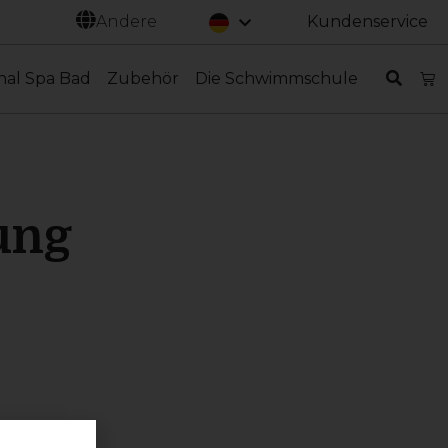
Svenska
Andere
Kundenservice
hal Spa Bad
Zubehör
Die Schwimmschule
ung