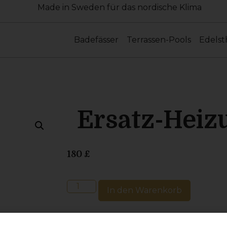
Made in Sweden für das nordische Klima
Badefässer
Terrassen-Pools
Edelst
Ersatz-Heiz
180
£
In den Warenkorb