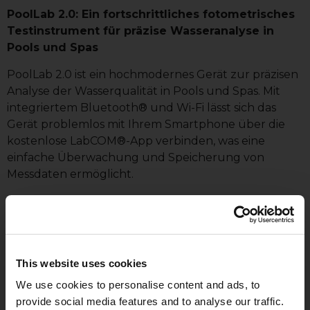
PoolLab 2.0: Ein fortschrittliches fotometrisches
Testinstrument für präzise Wasseranalyse in
Pools und Spas
PoolLab 2.0 ist ein hochmodernes Gerät zur präzisen
Analyse der Wasserqualität in Pools und Spas. Mit
integriertem Bluetooth® und Wi-Fi lässt sich das
Gerät problemlos mit Ihrem Smartphone über die
kostenlose LabCOM®-App verbinden, was eine
einfache Überwachung und Speicherung von
Messdaten ermöglicht.
Eine der herausragenden Eigenschaften des PoolLab
2.0 ist seine Fähigkeit, bis zu 24 verschiedene
Wasserparameter zu messen, einschließlich:
pH-Wert:
6,5–8,4 (±0,15 pH)
This website uses cookies
Frei-Chlor:
0,0–8,0 ppm (±10 %)
We use cookies to personalise content and ads, to
Gesamtchlor:
0,0–8,0 ppm (±10 %)
provide social media features and to analyse our traffic.