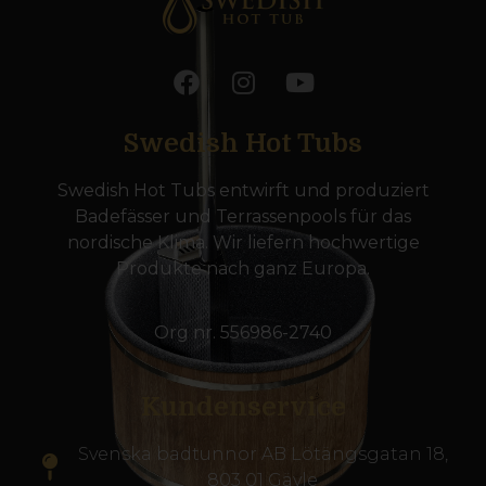
Swedish Hot Tubs
Swedish Hot Tubs entwirft und produziert
Badefässer und Terrassenpools für das
nordische Klima. Wir liefern hochwertige
Produkte nach ganz Europa.
Org nr. 556986-2740
Kundenservice
Svenska badtunnor AB Lötängsgatan 18,
803 01 Gävle