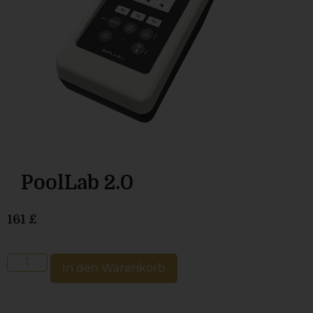
PoolLab 2.0
161
£
In den Warenkorb