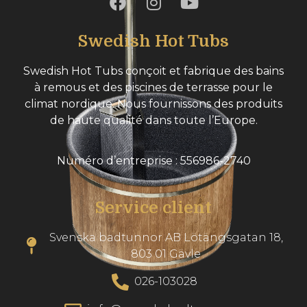
Swedish Hot Tubs
Swedish Hot Tubs conçoit et fabrique des bains
à remous et des piscines de terrasse pour le
climat nordique. Nous fournissons des produits
de haute qualité dans toute l’Europe.
Numéro d’entreprise : 556986-2740
Service client
Svenska badtunnor AB Lötängsgatan 18,
803 01 Gävle
026-103028