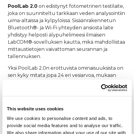
PoolLab 2.0
on edistynyt fotometrinen testilaite,
joka on suunniteltu tarkkaan veden analysointiin
uima-altaissa ja kylpylöissä. Sisäänrakennetun
Bluetooth®- ja Wi-Fi-yhteyden ansiosta laite
yhdistyy helposti älypuhelimeesi ilmaisen
LabCOM®-sovelluksen kautta, mikä mahdollistaa
mittaustietojen vaivattoman seurannan ja
tallennuksen.
Yksi PoolLab 2.0n erottuvista ominaisuuksista on
sen kyky mitata jopa 24 eri vesiarvoa, mukaan
lukien:
pH-arvo:
6,5–8,4 (±0,15 pH)
Vapaa kloori:
0,0–8,0 ppm (±10 %)
Kokonaiskloori:
0,0–8,0 ppm (±10 %)
This website uses cookies
Bromi:
0,0–18 ppm (±10 %)
We use cookies to personalise content and ads, to
Alkaliniteetti:
0–200 ppm (±15 %)
provide social media features and to analyse our traffic.
Syaanihappo:
0–160 ppm (±15 %)
We also share information about your use of our site with