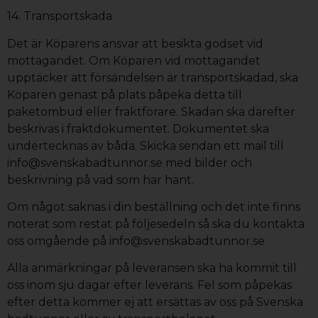
14. Transportskada
Det är Köparens ansvar att besikta godset vid
mottagandet. Om Köparen vid mottagandet
upptäcker att försändelsen är transportskadad, ska
Köparen genast på plats påpeka detta till
paketombud eller fraktförare. Skadan ska därefter
beskrivas i fraktdokumentet. Dokumentet ska
undertecknas av båda. Skicka sendan ett mail till
info@svenskabadtunnor.se med bilder och
beskrivning på vad som har hänt.
Om något saknas i din beställning och det inte finns
noterat som restat på följesedeln så ska du kontakta
oss omgående på info@svenskabadtunnor.se
Alla anmärkningar på leveransen ska ha kommit till
oss inom sju dagar efter leverans. Fel som påpekas
efter detta kommer ej att ersättas av oss på Svenska