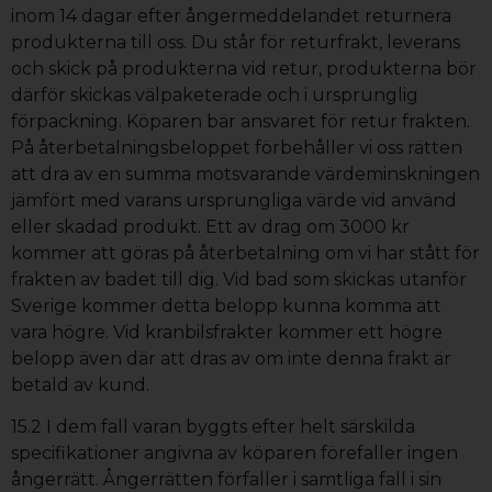
inom 14 dagar efter ångermeddelandet returnera
produkterna till oss. Du står för returfrakt, leverans
och skick på produkterna vid retur, produkterna bör
därför skickas välpaketerade och i ursprunglig
förpackning. Köparen bär ansvaret för retur frakten.
På återbetalningsbeloppet förbehåller vi oss rätten
att dra av en summa motsvarande värdeminskningen
jämfört med varans ursprungliga värde vid använd
eller skadad produkt. Ett av drag om 3000 kr
kommer att göras på återbetalning om vi har stått för
frakten av badet till dig. Vid bad som skickas utanför
Sverige kommer detta belopp kunna komma att
vara högre. Vid kranbilsfrakter kommer ett högre
belopp även där att dras av om inte denna frakt är
betald av kund.
15.2 I dem fall varan byggts efter helt särskilda
specifikationer angivna av köparen förefaller ingen
ångerrätt. Ångerrätten förfaller i samtliga fall i sin