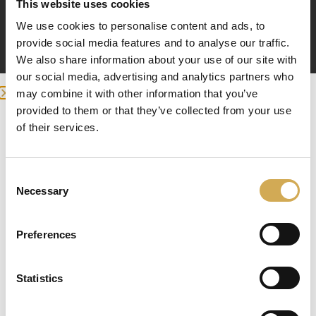
fraktbolaget är förnamn, efternamn samt
This website uses cookies
adressuppgifter för leverans. E-postadress och/eller
We use cookies to personalise content and ads, to
mobilnummer kan även komma att delas med
provide social media features and to analyse our traffic.
fraktbolaget för avisering. De fraktbolag vi
We also share information about your use of our site with
samarbetar med är: Schenker.
our social media, advertising and analytics partners who
10.4.3 Nyhetsbrev
may combine it with other information that you’ve
– Har du valt att prenumerera på vårt nyhetsbrev
provided to them or that they’ve collected from your use
delas förnamn, efternamn och e-postadress med vår
we detected you are at , continue ?
of their services.
nyhetsbrevsleverantör. Detta för att kunna hålla dig
Enter your delivery location
uppdaterad med information och erbjudanden i
marknadsföringssyfte. Vi använder för utskick av
Consent
Deliver to:
nyhetsbrev.
Necessary
Selection
10.5 Rätten till tillgång
– Du har rätt att få utdrag av all information som
Preferences
finns om dig hos oss. Utdrag levereras elektroniskt i
ett läsbart format.
10.6 Rätt till rättelse
Statistics
Select your country/region and we will
– Du har rätt att be oss uppdatera felaktig
show you the items being sent to you.
information eller komplettera information som är