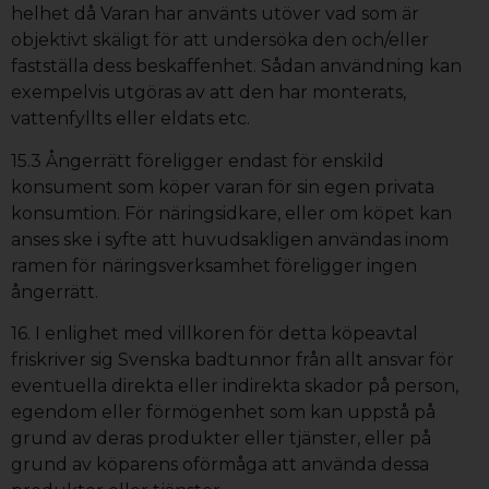
helhet då Varan har använts utöver vad som är
objektivt skäligt för att undersöka den och/eller
fastställa dess beskaffenhet. Sådan användning kan
exempelvis utgöras av att den har monterats,
vattenfyllts eller eldats etc.
15.3 Ångerrätt föreligger endast för enskild
konsument som köper varan för sin egen privata
konsumtion. För näringsidkare, eller om köpet kan
anses ske i syfte att huvudsakligen användas inom
ramen för näringsverksamhet föreligger ingen
ångerrätt.
16. I enlighet med villkoren för detta köpeavtal
friskriver sig Svenska badtunnor från allt ansvar för
eventuella direkta eller indirekta skador på person,
egendom eller förmögenhet som kan uppstå på
grund av deras produkter eller tjänster, eller på
grund av köparens oförmåga att använda dessa