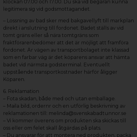
klockan 07.00 och 17.00. Du ska vid begäran kunna
legitimera sig vid godsmottagandet.
– Lossning av bad sker med bakgavellyft till markplan
direkt i anslutning till fordonet. Badet ställs av vid
tomt gräns eller så nära tomtgräns som
fraktförarenbedömer att det är möjligt att framföra
fordonet. Är vägen av transportbolaget inte klassad
som en farbar väg är det köparens ansvar att hämta
badet vid närmsta godsterminal. Eventuellt
uppstående transportkostnader härför åligger
Köparen.
6. Reklamation
– Fota skadan, både med och utan emballage.
– Maila bild, ordernr och en utförlig beskrivning av
reklamationen till: melinda@svenskabadtunnor.se
– Vi kommer överens om produkten ska skickas till
oss eller om felet skall åtgärdas på plats.
– Du ansvarar för att montera ned produkten, packa