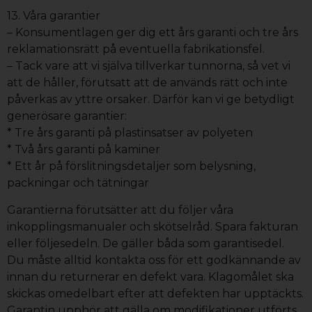
13. Våra garantier
– Konsumentlagen ger dig ett års garanti och tre års
reklamationsrätt på eventuella fabrikationsfel.
– Tack vare att vi själva tillverkar tunnorna, så vet vi
att de håller, förutsatt att de används rätt och inte
påverkas av yttre orsaker. Därför kan vi ge betydligt
generösare garantier:
* Tre års garanti på plastinsatser av polyeten
* Två års garanti på kaminer
* Ett år på förslitningsdetaljer som belysning,
packningar och tätningar
Garantierna förutsätter att du följer våra
inkopplingsmanualer och skötselråd. Spara fakturan
eller följesedeln. De gäller båda som garantisedel.
Du måste alltid kontakta oss för ett godkännande av
innan du returnerar en defekt vara. Klagomålet ska
skickas omedelbart efter att defekten har upptäckts.
Garantin upphör att gälla om modifikationer utförts