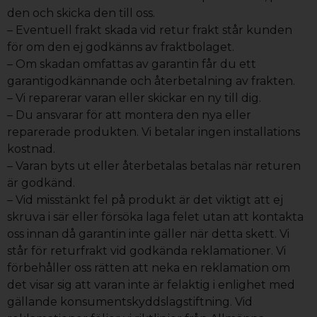
den och skicka den till oss.
– Eventuell frakt skada vid retur frakt står kunden
för om den ej godkänns av fraktbolaget.
– Om skadan omfattas av garantin får du ett
garantigodkännande och återbetalning av frakten.
– Vi reparerar varan eller skickar en ny till dig.
– Du ansvarar för att montera den nya eller
reparerade produkten. Vi betalar ingen installations
kostnad.
– Varan byts ut eller återbetalas betalas när returen
är godkänd.
– Vid misstänkt fel på produkt är det viktigt att ej
skruva i sär eller försöka laga felet utan att kontakta
oss innan då garantin inte gäller när detta skett. Vi
står för returfrakt vid godkända reklamationer. Vi
förbehåller oss rätten att neka en reklamation om
det visar sig att varan inte är felaktig i enlighet med
gällande konsumentskyddslagstiftning. Vid