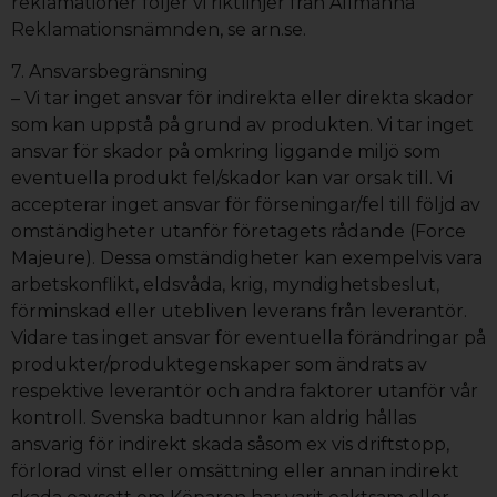
reklamationer följer vi riktlinjer från Allmänna
Reklamationsnämnden, se arn.se.
7. Ansvarsbegränsning
– Vi tar inget ansvar för indirekta eller direkta skador
som kan uppstå på grund av produkten. Vi tar inget
ansvar för skador på omkring liggande miljö som
eventuella produkt fel/skador kan var orsak till. Vi
accepterar inget ansvar för förseningar/fel till följd av
omständigheter utanför företagets rådande (Force
Majeure). Dessa omständigheter kan exempelvis vara
arbetskonflikt, eldsvåda, krig, myndighetsbeslut,
förminskad eller utebliven leverans från leverantör.
Vidare tas inget ansvar för eventuella förändringar på
produkter/produktegenskaper som ändrats av
respektive leverantör och andra faktorer utanför vår
kontroll. Svenska badtunnor kan aldrig hållas
ansvarig för indirekt skada såsom ex vis driftstopp,
förlorad vinst eller omsättning eller annan indirekt