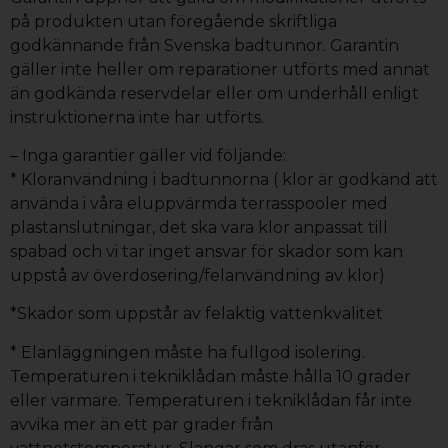
på produkten utan föregående skriftliga
godkännande från Svenska badtunnor. Garantin
gäller inte heller om reparationer utförts med annat
än godkända reservdelar eller om underhåll enligt
instruktionerna inte har utförts.
– Inga garantier gäller vid följande:
* Kloranvändning i badtunnorna ( klor är godkänd att
använda i våra eluppvärmda terrasspooler med
plastanslutningar, det ska vara klor anpassat till
spabad och vi tar inget ansvar för skador som kan
uppstå av överdosering/felanvändning av klor)
*Skador som uppstår av felaktig vattenkvalitet
* Elanläggningen måste ha fullgod isolering.
Temperaturen i tekniklådan måste hålla 10 grader
eller varmare. Temperaturen i tekniklådan får inte
avvika mer än ett par grader från