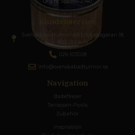
Org nr. 556986-2740
Kundenservice
Svenska badtunnor AB Lötängsgatan 18,
803 01 Gävle
026-103028
info@svenskabadtunnor.se
Navigation
Badefässer
Terrassen-Pools
Zubehör
Inspiration