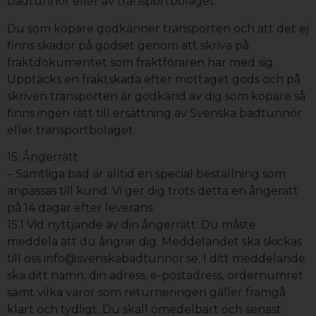
badtunnor eller av transportbolaget.
Du som köpare godkänner transporten och att det ej
finns skador på godset genom att skriva på
fraktdokumentet som fraktföraren har med sig.
Upptäcks en fraktskada efter mottaget gods och på
skriven transporten är godkänd av dig som köpare så
finns ingen rätt till ersättning av Svenska badtunnor
eller transportbolaget.
15. Ångerrätt
– Samtliga bad är alltid en special beställning som
anpassas till kund. Vi ger dig trots detta en ångerätt
på 14 dagar efter leverans.
15.1 Vid nyttjande av din ångerrätt: Du måste
meddela att du ångrar dig. Meddelandet ska skickas
till oss info@svenskabadtunnor.se. I ditt meddelande
ska ditt namn, din adress, e-postadress, ordernumret
samt vilka varor som returneringen gäller framgå
klart och tydligt. Du skall omedelbart och senast