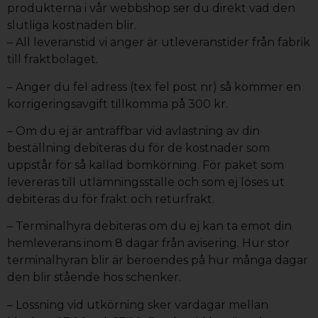
produkterna i vår webbshop ser du direkt vad den
slutliga kostnaden blir.
– All leveranstid vi anger är utleveranstider från fabrik
till fraktbolaget.
– Anger du fel adress (tex fel post nr) så kommer en
korrigeringsavgift tillkomma på 300 kr.
– Om du ej är anträffbar vid avlastning av din
beställning debiteras du för de kostnader som
uppstår för så kallad bomkörning. För paket som
levereras till utlämningsställe och som ej löses ut
debiteras du för frakt och returfrakt.
– Terminalhyra debiteras om du ej kan ta emot din
hemleverans inom 8 dagar från avisering. Hur stor
terminalhyran blir är beroendes på hur många dagar
den blir stående hos schenker.
– Lossning vid utkörning sker vardagar mellan