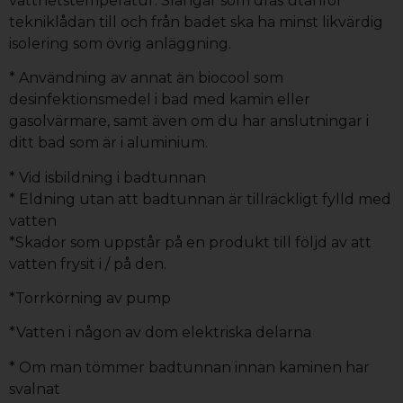
vattnetstemperatur. Slangar som dras utanför
tekniklådan till och från badet ska ha minst likvärdig
isolering som övrig anläggning.
* Användning av annat än biocool som
desinfektionsmedel i bad med kamin eller
gasolvärmare, samt även om du har anslutningar i
ditt bad som är i aluminium.
* Vid isbildning i badtunnan
* Eldning utan att badtunnan är tillräckligt fylld med
vatten
*Skador som uppstår på en produkt till följd av att
vatten frysit i / på den.
*Torrkörning av pump
*Vatten i någon av dom elektriska delarna
* Om man tömmer badtunnan innan kaminen har
svalnat