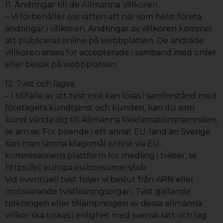
11. Ändringar till de Allmänna Villkoren
– Vi förbehåller oss rätten att när som helst företa
ändringar i villkoren. Ändringar av villkoren kommer
att publiceras online på webbplatsen. De ändrade
villkoren anses för accepterade i samband med order
eller besök på webbplatsen.
12. Tvist och lagva
– I tillfälle av att tvist inte kan lösas i samförstånd med
företagets kundtjänst och kunden, kan du som
kund vända dig till Allmänna Reklamationsnämnden,
se arn.se. För boende i ett annat EU-land än Sverige
kan man lämna klagomål online via EU-
kommissionens plattform för medling i tvister, se
https://ec.europa.eu/consumers/odr
Vid eventuell tvist följer vi beslut från ARN eller
motsvarande tvistlösningsorgan. Tvist gällande
tolkningen eller tillämpningen av dessa allmänna
villkor ska tolkas i enlighet med svensk rätt och lag.