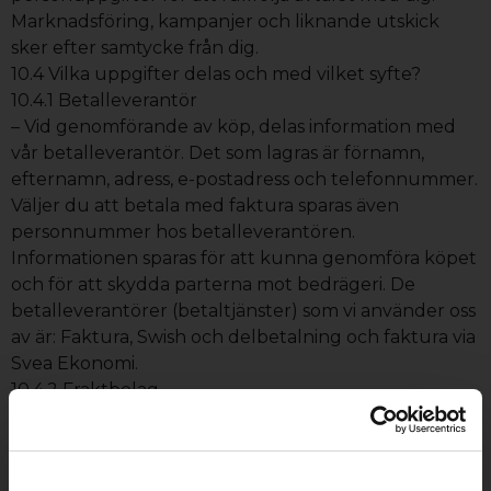
Marknadsföring, kampanjer och liknande utskick
sker efter samtycke från dig.
10.4 Vilka uppgifter delas och med vilket syfte?
10.4.1 Betalleverantör
– Vid genomförande av köp, delas information med
vår betalleverantör. Det som lagras är förnamn,
efternamn, adress, e-postadress och telefonnummer.
Väljer du att betala med faktura sparas även
personnummer hos betalleverantören.
Informationen sparas för att kunna genomföra köpet
och för att skydda parterna mot bedrägeri. De
betalleverantörer (betaltjänster) som vi använder oss
av är: Faktura, Swish och delbetalning och faktura via
Svea Ekonomi.
10.4.2 Fraktbolag
– För att kunna leverera dina beställningar och
slutföra vårt avtal måste vi dela med specifik
information med fraktbolaget. Det som delas med