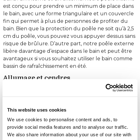
est conçu pour prendre un minimum de place dans
le bain, avec une forme triangulaire et un couvercle
fin qui permet à plus de personnes de profiter du
bain. Bien que la protection du poêle ne soit qu’à 2,5
cm du poêle, vous pouvez vous appuyer dessus sans
risque de brûlure. D’autre part, notre poêle externe
libère davantage d’espace dans le bain et peut être
avantageux si vous souhaitez utiliser le bain comme
bassin de rafraîchissement en été.
Allumage et cendres
En ce qui concerne l’allumage et l’évacuation des
cendres, notre poêle externe est généralement plus
facile à entretenir, car il est situé à côté du bain et les
This website uses cookies
cendres peuvent être retirées facilement avec une
We use cookies to personalise content and ads, to
pelle classique. Pour retirer les cendres de notre
provide social media features and to analyse our traffic.
poêle interne, nous recommandons un aspirateur
We also share information about your use of our site with
grossier ou une pelle à cendres avec un long