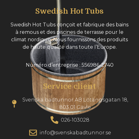
Swedish Hot Tubs
Swedish Hot Tubs conçoit et fabrique des bains
à remous et des piscines de terrasse pour le
climat nordique. Nous fournissons des produits
de haute qualité dans toute l’Europe.
Numéro d’entreprise : 556986-2740
Service client
Svenska badtunnor AB Lötängsgatan 18,
803 01 Gävle
026-103028
info@svenskabadtunnor.se