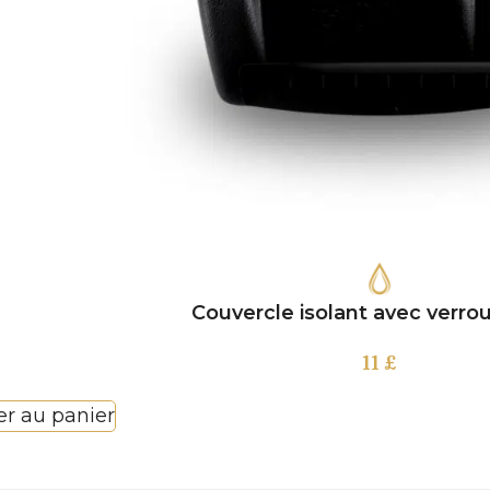
Couvercle isolant avec verro
11
£
er au panier