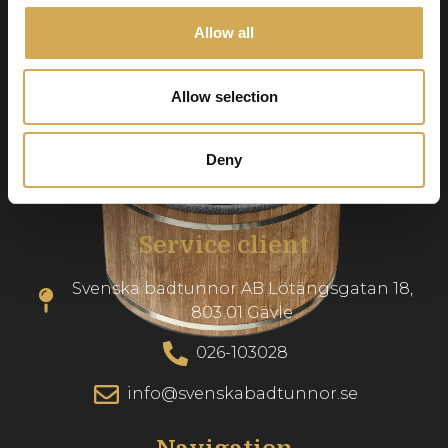
Swedish Hot Tubs
Allow all
Swedish Hot Tubs conçoit et fabrique des bains
à remous et des piscines de terrasse pour le
climat nordique. Nous fournissons des produits
Allow selection
de haute qualité dans toute l’Europe.
Deny
Numéro d’entreprise : 556986-2740
Service client
Svenska badtunnor AB Lötängsgatan 18,
803 01 Gävle
026-103028
info@svenskabadtunnor.se