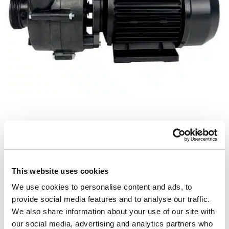
Pompe à 2 vitesses
Balboa pump 2-speed HA440NG
This website uses cookies
We use cookies to personalise content and ads, to
538
£
provide social media features and to analyse our traffic.
We also share information about your use of our site with
our social media, advertising and analytics partners who
Ajouter au panier