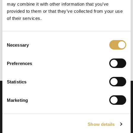
may combine it with other information that you’ve
provided to them or that they’ve collected from your use
of their services.
Marque : Balboa
La pompe a 2 vitesses 2800/1400 tr/min.
Consent
Necessary
Selection
Débit d’eau 34 m3/h.
Puissance – 1,3 kW (1,5 hp)
Preferences
Taille des raccordements – 50 mm
Statistics
Marketing
Show details