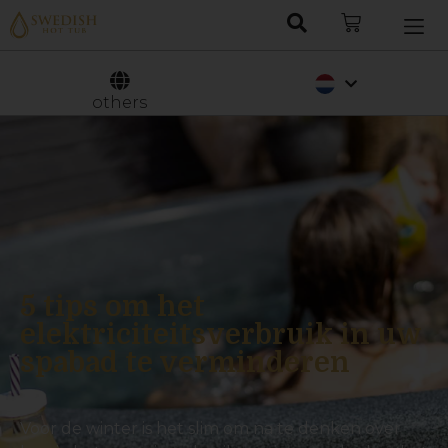
Deutsch
Svenska
others
5 tips om het
elektriciteitsverbruik in uw
spabad te verminderen
Voor de winter is het slim om na te denken over