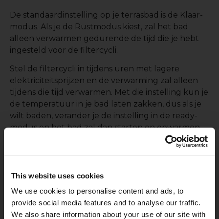
De standaardinstelling op je terrasbad is de Klaar-
modus. Als je de Rustmodus kiest, zal het bad
alleen verwarmen gedurende de tijd die je hebt
ingesteld voor de filtercycli.
Stel de filtercycli in tijdens uren met lagere
elektriciteitsprijzen en de verwarming zal alleen
tijdens die tijd verwarmen. Met die instelling kun je
de temperatuur in je bad laten zakken, dus als je
wilt baden, verander je de instelling in de ready-
modus en het bad zal dan starten en opwarmen
tot de temperatuur die je hebt ingesteld.
This website uses cookies
Isolatie
We use cookies to personalise content and ads, to
provide social media features and to analyse our traffic.
Controleer je installatie op eventuele leemtes in de
We also share information about your use of our site with