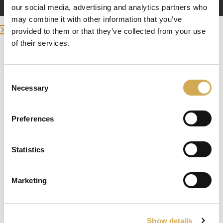
isolatie. Als je de kast zelf hebt gebouwd, zorg er dan
our social media, advertising and analytics partners who
voor dat die goed geïsoleerd is. Isoleer ook de
may combine it with other information that you’ve
slangen die buiten het bad lopen.
provided to them or that they’ve collected from your use
of their services.
Enter your delivery location
Deliver to:
Consent
Necessary
Selection
Preferences
Select your country/region and we will
Statistics
show you the items being sent to you.
Marketing
Close
Ok
Zet het bad uit
Show details