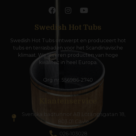
Swedish Hot Tubs
Swedish Hot Tubs ontwerpt en produceert hot
tubs en terrasbaden voor het Scandinavische
klimaat. We leveren producten van hoge
kwaliteit in heel Europa.
Org nr. 556986-2740
Klantenservice
Svenska badtunnor AB Lötängsgatan 18,
803 01 Gävle
026-103028