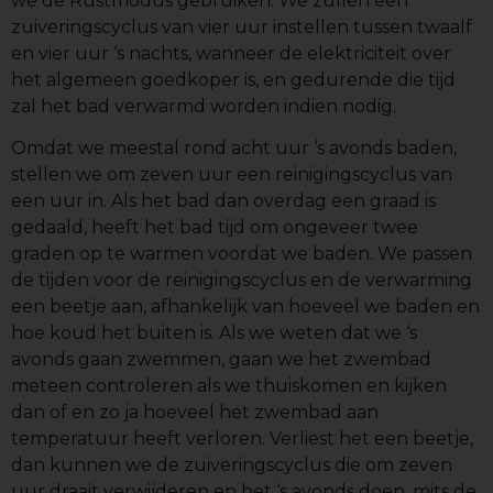
we de Rustmodus gebruiken. We zullen een
zuiveringscyclus van vier uur instellen tussen twaalf
en vier uur ‘s nachts, wanneer de elektriciteit over
het algemeen goedkoper is, en gedurende die tijd
zal het bad verwarmd worden indien nodig.
Omdat we meestal rond acht uur ‘s avonds baden,
stellen we om zeven uur een reinigingscyclus van
een uur in. Als het bad dan overdag een graad is
gedaald, heeft het bad tijd om ongeveer twee
graden op te warmen voordat we baden. We passen
de tijden voor de reinigingscyclus en de verwarming
een beetje aan, afhankelijk van hoeveel we baden en
hoe koud het buiten is. Als we weten dat we ‘s
avonds gaan zwemmen, gaan we het zwembad
meteen controleren als we thuiskomen en kijken
dan of en zo ja hoeveel het zwembad aan
temperatuur heeft verloren. Verliest het een beetje,
dan kunnen we de zuiveringscyclus die om zeven
uur draait verwijderen en het ‘s avonds doen, mits de