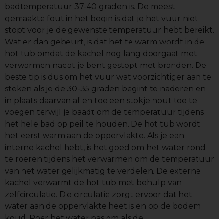
badtemperatuur 37-40 graden is. De meest
gemaakte fout in het begin is dat je het vuur niet
stopt voor je de gewenste temperatuur hebt bereikt.
Wat er dan gebeurt, is dat het te warm wordt in de
hot tub omdat de kachel nog lang doorgaat met
verwarmen nadat je bent gestopt met branden. De
beste tip is dus om het vuur wat voorzichtiger aan te
steken als je de 30-35 graden begint te naderen en
in plaats daarvan af en toe een stokje hout toe te
voegen terwijl je baadt om de temperatuur tijdens
het hele bad op peil te houden. De hot tub wordt
het eerst warm aan de oppervlakte. Als je een
interne kachel hebt, is het goed om het water rond
te roeren tijdens het verwarmen om de temperatuur
van het water gelijkmatig te verdelen. De externe
kachel verwarmt de hot tub met behulp van
zelfcirculatie. Die circulatie zorgt ervoor dat het
water aan de oppervlakte heet is en op de bodem
koud. Roer het water pas om als de