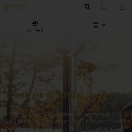
Deutsch
Svenska
others
Stook als de profs
Er zijn een aantal veelgestelde vragen, zoals hoe
lang het duurt om de hot tub op te warmen, welk
hout het beste is en hoe je het best een vuur