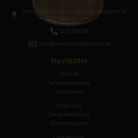
Svenska badtunnor AB Lötängsgatan 18,
803 01 Gävle
026-103028
info@svenskabadtunnor.se
Navigatie
Hottub
Terrasszwembad
Accesoires
Inspiratie
De zwemschool
Klantenservice
Ons verhaal