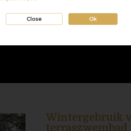
Close
Ok
Wintergebruik 
terraszwembad