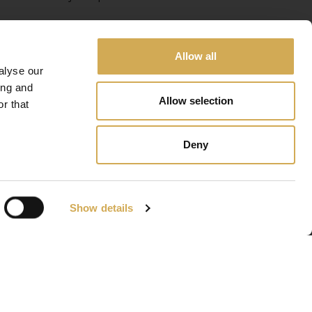
Allow all
alyse our
ing and
Allow selection
r that
Deny
Show details