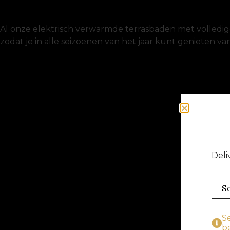
Al onze elektrisch verwarmde terrasbaden met volledige
zodat je in alle seizoenen van het jaar kunt genieten v
Deli
S
be