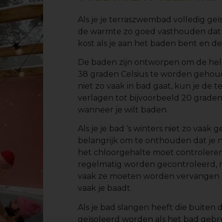
Als je je terraszwembad volledig geï
de warmte zo goed vasthouden dat j
kost als je aan het baden bent en de
De baden zijn ontworpen om de hel
38 graden Celsius te worden gehoude
niet zo vaak in bad gaat, kun je de
verlagen tot bijvoorbeeld 20 grade
wanneer je wilt baden.
Als je je bad ‘s winters niet zo vaak g
belangrijk om te onthouden dat je
het chloorgehalte moet controleren
regelmatig worden gecontroleerd, m
vaak ze moeten worden vervangen o
vaak je baadt.
Als je bad slangen heeft die buiten d
geïsoleerd worden als het bad gebr