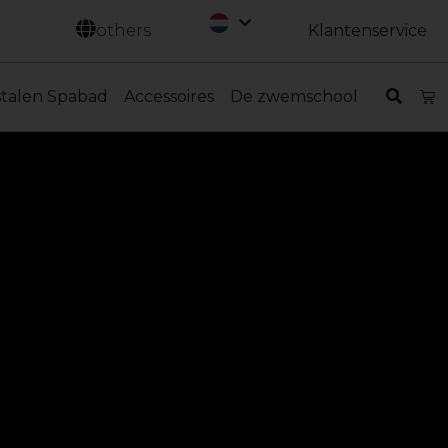
Svenska
others
Klantenservice
stalen Spabad
Accessoires
De zwemschool