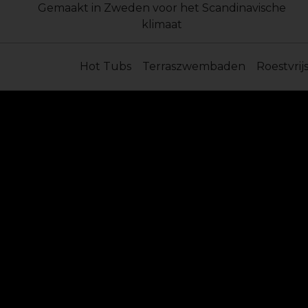
Gemaakt in Zweden voor het Scandinavische
klimaat
Hot Tubs
Terraszwembaden
Roestvrij