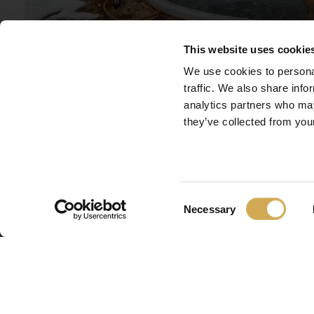
This website uses cookie
We use cookies to personal
traffic. We also share info
analytics partners who may
they’ve collected from your
Winterstalling terras z
Consent
Necessary
Selection
Als je je bad alleen in de warme maanden gebruikt en h
wilt afsluiten, moet het winterklaar worden gemaakt.
Het is heel belangrijk dat je het bad volledig laat leegl
moeten de pomp, het verwarmingselement en het filt
afgetapt en op een warme plaats worden opgeborgen.
we je aan om deze onderdelen niet buiten te laten staa