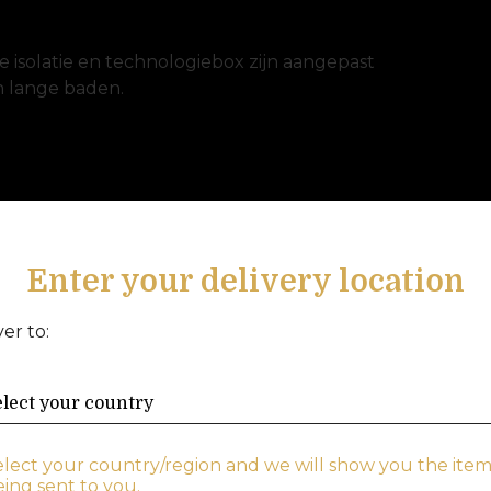
 isolatie en technologiebox zijn aangepast
an lange baden.
Enter your delivery location
ver to:
elect your country/region and we will show you the item
ing sent to you.