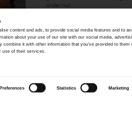
onder nul.
s
ise content and ads, to provide social media features and to an
rmation about your use of our site with our social media, advertis
 combine it with other information that you’ve provided to them o
 use of their services.
wembad
Preferences
Statistics
Marketing
et in de winter
open. Daarna
er worden
 Daarom raden
n in de winter