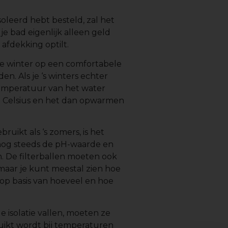
soleerd hebt besteld, zal het
e bad eigenlijk alleen geld
 afdekking optilt.
e winter op een comfortabele
n. Als je ‘s winters echter
 temperatuur van het water
n Celsius en het dan opwarmen
ebruikt als ‘s zomers, is het
 nog steeds de pH-waarde en
. De filterballen moeten ook
aar je kunt meestal zien hoe
p basis van hoeveel en hoe
e isolatie vallen, moeten ze
uikt wordt bij temperaturen