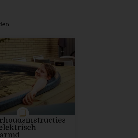
aden
rhoudsinstructies
elektrisch
armd