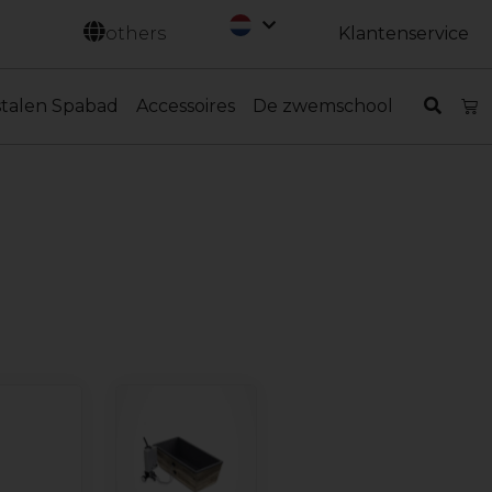
Svenska
others
Klantenservice
stalen Spabad
Accessoires
De zwemschool