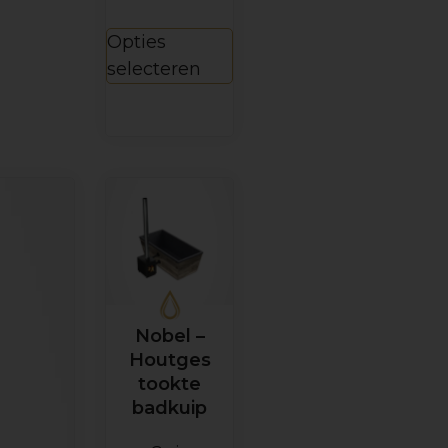
Opties
selecteren
Nobel –
Houtges
tookte
badkuip