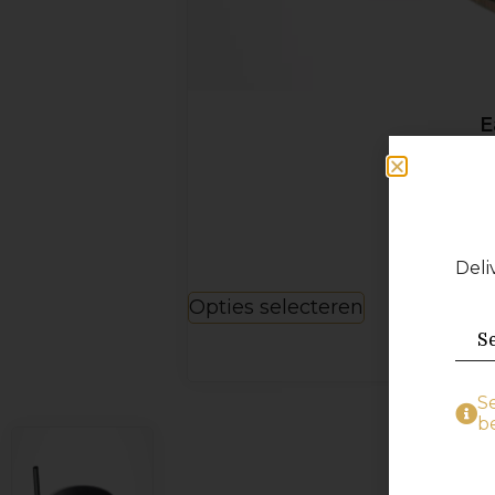
E
Ontw
Deli
Opties selecteren
S
be