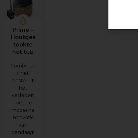
Prime –
Houtges
tookte
hot tub
Combinee
r het
beste uit
het
verleden
met de
moderne
innovatie
van
vandaag!