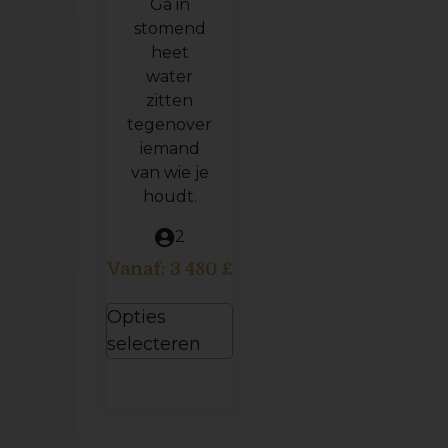
Ga in
stomend
heet
water
zitten
tegenover
iemand
van wie je
houdt.
2
Vanaf:
3 480
£
Opties
selecteren