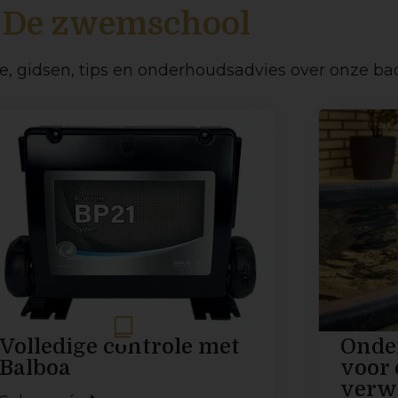
De zwemschool
ie, gidsen, tips en onderhoudsadvies over onze b
Volledige controle met
Onde
Balboa
voor 
verw