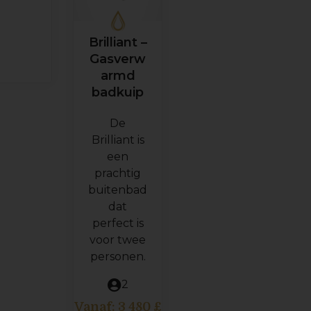
Brilliant –
Gasverw
armd
badkuip
De
Brilliant is
een
prachtig
buitenbad
dat
perfect is
voor twee
personen.
2
Vanaf:
3 480
£