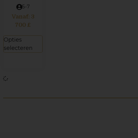
5-7
Vanaf:
3
700
£
Opties
selecteren