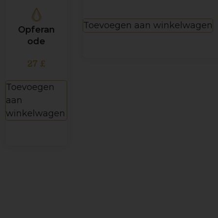
Toevoegen aan winkelwagen
Opferan
ode
27
£
Toevoegen
aan
winkelwagen