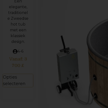
Een
elegante,
traditionel
e Zweedse
hot tub
met een
klassiek
design.
4-6
Vanaf:
3
700
£
Opties
selecteren