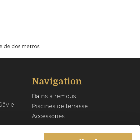
e de dos metros
Navigation
Bains à remous
Gävle
Piscines de terrasse
Accessories
Inspiration
se