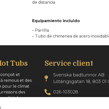
de distancia.
Equipamiento incluido
– Parrilla
– Tubo de chimenea de acero inoxidabl
ot Tubs
Service client
conçoit et
Svenska badtunnor AB
 à remous et des
Lötängsgatan 18, 803 01 
e pour le climat
026-103028
urnissons des
 qualité dans
info@svenskabadtunnor.
s