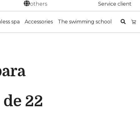
others
Service client
nless spa
Accessories
The swimming school
para
 de 22