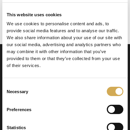
Add to cart
This website uses cookies
We use cookies to personalise content and ads, to
Este tapón de goma es perfecto para sellar o cerrar
provide social media features and to analyse our traffic.
conexiones de PVC de 50 mm.
We also share information about your use of our site with
our social media, advertising and analytics partners who
may combine it with other information that you’ve
provided to them or that they’ve collected from your use
of their services.
Consent
Necessary
Selection
Swedish Hot Tubs
Swedish Hot Tubs conçoit et fabrique des bains
Preferences
à remous et des piscines de terrasse pour le
climat nordique. Nous fournissons des produits
Statistics
de haute qualité dans toute l’Europe.