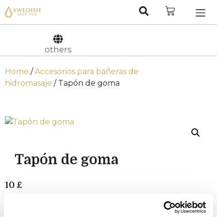
Nederlan
Svenska
others
Home
/
Accesorios para bañeras de
hidromasaje
/ Tapón de goma
Tapón de goma
10
£