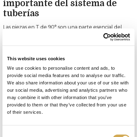
importante del sistema de
tuberías
Las piezas en T de 90° son una parte esencial del
sistema de tuberías para agua, desagüe, ventilación u
otros tipos de instalaciones. Estas piezas tienen un
diseño en forma de T con un ángulo de 90 grados, lo
que permite conectarlas a otras tuberías de manera
This website uses cookies
flexible.
We use cookies to personalise content and ads, to
Creación de una conexión flexible
provide social media features and to analyse our traffic.
We also share information about your use of our site with
y estable con piezas en T de 90°
our social media, advertising and analytics partners who
Una gran ventaja de las piezas en T de 90° es que
may combine it with other information that you’ve
pueden utilizarse para crear una conexión recta y
provided to them or that they’ve collected from your use
estable entre dos tuberías. Esto evita que las
of their services.
tuberías se dañen o se doblen, asegurando que el
agua u otros líquidos puedan fluir libremente a
Consent
través de ellas.