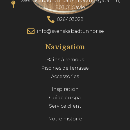
Svenska badtunnor AB Lötängsgatan 18,
803 01 Gävle
026-103028
info@svenskabadtunnor.se
Navigation
Bains à remous
Piscines de terrasse
Accessories
Inspiration
Guide du spa
Service client
Notre histoire