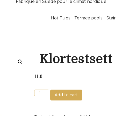
Fabriqué en Suède pour le climat nordique
Hot Tubs
Terrace pools
Stai
Klortestsett
11
£
Add to cart