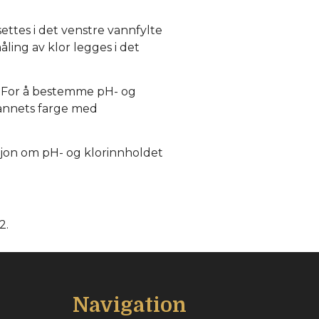
settes i det venstre vannfylte
ing av klor legges i det
. For å bestemme pH- og
annets farge med
sjon om pH- og klorinnholdet
2.
Navigation