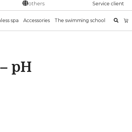
others
Service client
nless spa
Accessories
The swimming school
 – pH