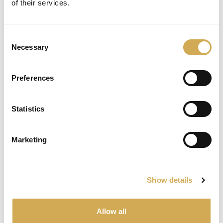
of their services.
transparent lokk, som gjør det enklere å kontrollere
om det er rusk i silkurven.
Consent
Fleksibel og kompakt installasjon med opptil syv
Necessary
Selection
ulike innløpsposisjoner. 2″ kobling.
Ikke egnet dersom du ønsker å bruke saltvann i
Preferences
badet ditt.
Egenskaper for WaterVISE-pumpen
Statistics
• Bronse pumpehus og pumpehjul
• Pumpeaksel i rustfritt syrefast stål
Marketing
• Høykvalitets motorer
• Fleksibelt forfilter som muliggjør ulike
innløpsposisjoner
Show details
• Høy ytelse/energieffektivitet
• Redusert støynivå
• Tredjepartssertifisert og testet
Allow all