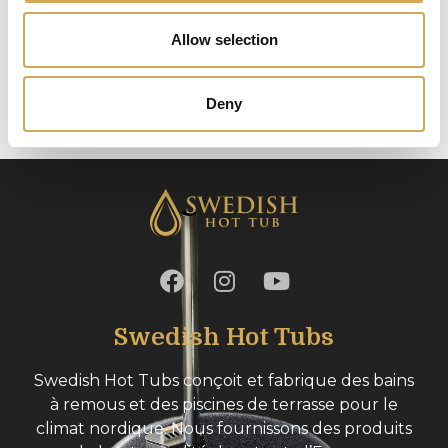
Allow selection
Tegning pumper WaterVISE, EcoVISE, FloVISE
Bassengpumper WaterVISE, EcoVISE
Deny
Pumpehåndbok
Swedish Hot Tubs
Swedish Hot Tubs conçoit et fabrique des bains
à remous et des piscines de terrasse pour le
climat nordique. Nous fournissons des produits