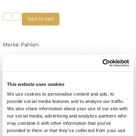
Add to cart
Merke: Pahlen
Bassengpumpe WaterVISE med pumpehus og
pumpehjul i optimal konstruksjon, designet for å
sikre best mulig energieffektivitet og stillegående
drift. Bronsehylse og pumpehjul, rustfri pumpeaksel,
This website uses cookies
mekanisk tetning og termoplastisk forfilter sikrer
lang levetid.
We use cookies to personalise content and ads, to
provide social media features and to analyse our traffic.
Bronse pumpehus, rustfri syrefast
We also share information about your use of our site with
stålpumpeaksel og termoplastisk
our social media, advertising and analytics partners who
forfilter.
may combine it with other information that you’ve
provided to them or that they’ve collected from your use
Forfilteret til WaterVISE har et lett avtakbart,