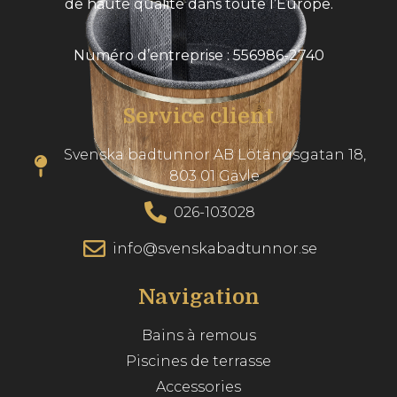
de haute qualité dans toute l’Europe.
Numéro d’entreprise : 556986-2740
Service client
Svenska badtunnor AB Lötängsgatan 18,
803 01 Gävle
026-103028
info@svenskabadtunnor.se
Navigation
Bains à remous
Piscines de terrasse
Accessories